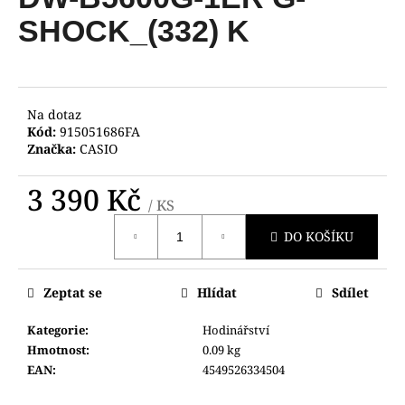
je
a
0,0
SHOCK_(332) K
z
j
5
í
hvězdiček.
t
?
Na dotaz
Kód:
915051686FA
Značka:
CASIO
3 390 Kč
/ KS
HLEDAT
Měrná
DO KOŠÍKU
cena:
D
Zeptat se
Hlídat
Sdílet
o
p
Kategorie
:
Hodinářství
o
Hmotnost
:
0.09 kg
r
EAN
:
4549526334504
u