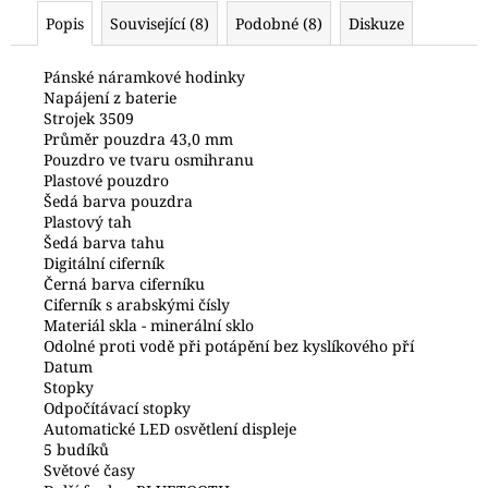
č
Popis
Související (8)
Podobné (8)
Diskuze
u
j
e
Pánské náramkové hodinky
Napájení z baterie
m
Strojek 3509
e
Průměr pouzdra 43,0 mm
Pouzdro ve tvaru osmihranu
Plastové pouzdro
GA-
Šedá barva pouzdra
2100CC-
Plastový tah
3AER
G-
Šedá barva tahu
SHOCK
Digitální ciferník
COCA
Černá barva ciferníku
COLA
Ciferník s arabskými čísly
(619)
Materiál skla - minerální sklo
4
Odolné proti vodě při potápění bez kyslíkového pří
490
Datum
Kč
Stopky
Odpočítávací stopky
Automatické LED osvětlení displeje
5 budíků
Světové časy