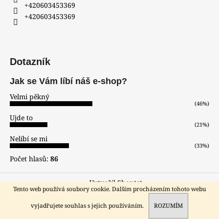
+420603453369
+420603453369
Dotazník
Jak se Vám líbí náš e-shop?
Velmi pěkný
(46%)
Ujde to
(21%)
Nelíbí se mi
(33%)
Počet hlasů:
86
Vytvořil Shoptet
Tento web používá soubory cookie. Dalším procházením tohoto webu
Copyright 2026
hodinar-zlatnik
. Všechna práva vyhrazena.
Sleva pro registrované zákazníky!!!
vyjadřujete souhlas s jejich používáním.
ROZUMÍM