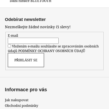
Další funkce BLUETOOTH
Z
á
Odebírat newsletter
p
Nezmeškejte žádné novinky či slevy!
a
t
E-mail
í
Vložením e-mailu souhlasíte se zpracováním osobních
údajů
PODMÍNKY OCHRANY OSOBNÍCH ÚDAJŮ
PŘIHLÁSIT SE
Informace pro vás
Jak nakupovat
Obchodní podmínky