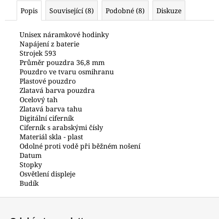
č
Popis
Související (8)
Podobné (8)
Diskuze
u
j
e
Unisex náramkové hodinky
Napájení z baterie
m
Strojek 593
e
Průměr pouzdra 36,8 mm
Pouzdro ve tvaru osmihranu
Plastové pouzdro
HODINKY
Zlatavá barva pouzdra
ORIENT
Ocelový tah
FETAC002W0
Zlatavá barva tahu
6
Digitální ciferník
200
Ciferník s arabskými čísly
Kč
Materiál skla - plast
Odolné proti vodě při běžném nošení
Datum
Stopky
Osvětlení displeje
Budík
Z
á