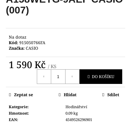
je
a
0,0
(007)
z
j
5
í
hvězdiček.
t
?
Na dotaz
Kód:
915050766FA
Značka:
CASIO
1 590 Kč
/ KS
HLEDAT
Měrná
DO KOŠÍKU
cena:
D
Zeptat se
Hlídat
Sdílet
o
p
Kategorie
:
Hodinářství
o
Hmotnost
:
0.09 kg
r
EAN
:
4549526296901
u