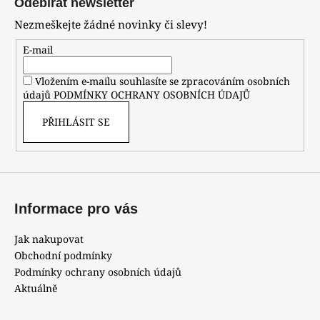
Odebírat newsletter
p
Nezmeškejte žádné novinky či slevy!
a
t
E-mail
í
Vložením e-mailu souhlasíte se zpracováním osobních
údajů
PODMÍNKY OCHRANY OSOBNÍCH ÚDAJŮ
PŘIHLÁSIT SE
Informace pro vás
Jak nakupovat
Obchodní podmínky
Podmínky ochrany osobních údajů
Aktuálně