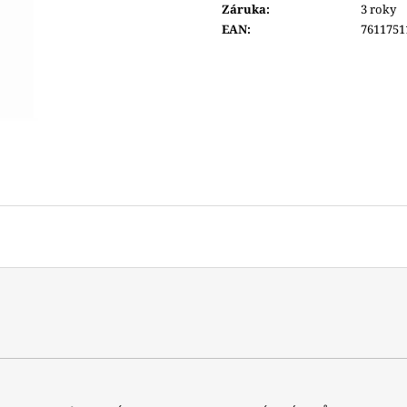
Záruka
:
3 roky
6 690 Kč
6 600 Kč
EAN
:
7611751