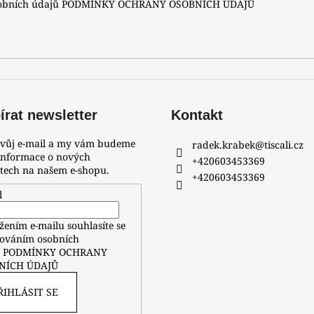
sobních údajů
PODMÍNKY OCHRANY OSOBNÍCH ÚDAJŮ
rat newsletter
Kontakt
svůj e-mail a my vám budeme
radek.krabek
@
tiscali.cz
 informace o nových
+420603453369
tech na našem e-shopu.
+420603453369
l
žením e-mailu souhlasíte se
ováním osobních
ů
PODMÍNKY OCHRANY
NÍCH ÚDAJŮ
ŘIHLÁSIT SE