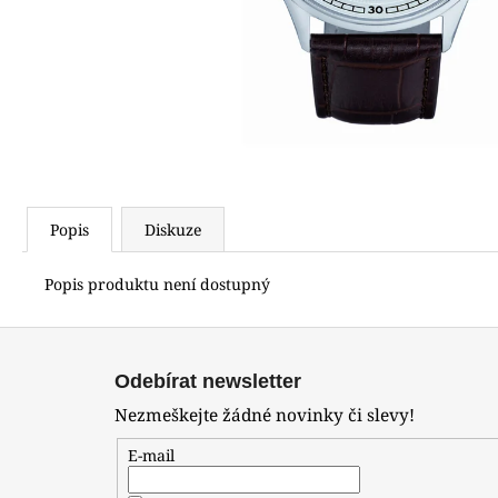
(619)
4 490 Kč
Popis
Diskuze
Popis produktu není dostupný
Z
á
Odebírat newsletter
p
Nezmeškejte žádné novinky či slevy!
a
t
E-mail
í