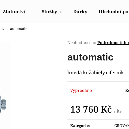
Zlatnictví
Služby
Dárky
Obchodní p
automatic
Co potřebujete najít?
Průměrné
Neohodnoceno
Podrobnosti h
hodnocení
produktu
HLEDAT
automatic
je
0,0
z
hnedá kožabiely ciferník
5
Doporučujeme
hvězdiček.
Vyprodáno
K
13 760 Kč
/ ks
Měrná
cena:
POLICE PEWGQ0056801
POLICE PEWJK2
Kategorie
:
GROVA