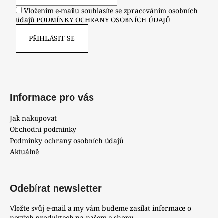
í
p
Vložením e-mailu souhlasíte se zpracováním osobních
r
údajů
PODMÍNKY OCHRANY OSOBNÍCH ÚDAJŮ
v
k
PŘIHLÁSIT SE
y
v
ý
p
i
Informace pro vás
s
u
Jak nakupovat
Obchodní podmínky
Podmínky ochrany osobních údajů
Aktuálně
Odebírat newsletter
Vložte svůj e-mail a my vám budeme zasílat informace o
nových produktech na našem e-shopu.