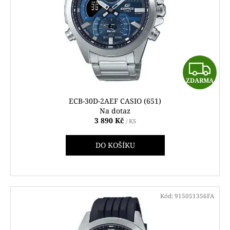
Z
ZDARMA
D
ECB-30D-2AEF CASIO (651)
A
Na dotaz
3 890 Kč
/ KS
R
DO KOŠÍKU
M
A
Kód:
915051356FA