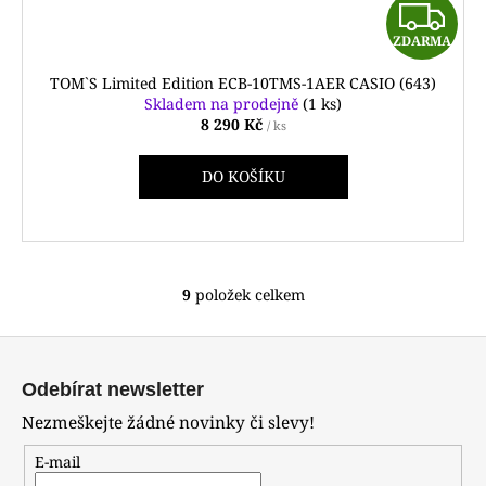
Z
ZDARMA
D
TOM`S Limited Edition ECB-10TMS-1AER CASIO (643)
A
Skladem na prodejně
(1 ks)
8 290 Kč
/ ks
R
DO KOŠÍKU
M
A
9
položek celkem
O
v
Z
l
á
á
Odebírat newsletter
d
p
Nezmeškejte žádné novinky či slevy!
a
a
c
t
E-mail
í