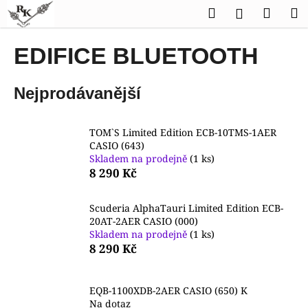
K
Přejít
Hledat
Náku
M
Přihlášen
na
o
obsah
Zpět
Zpět
košík
š
EDIFICE BLUETOOTH
í
C
k
Nejprodávanější
o
p
o
TOM`S Limited Edition ECB-10TMS-1AER
t
CASIO (643)
Skladem na prodejně
(1 ks)
ř
8 290 Kč
e
b
Scuderia AlphaTauri Limited Edition ECB-
u
20AT-2AER CASIO (000)
j
Skladem na prodejně
(1 ks)
8 290 Kč
e
t
e
EQB-1100XDB-2AER CASIO (650) K
Na dotaz
n