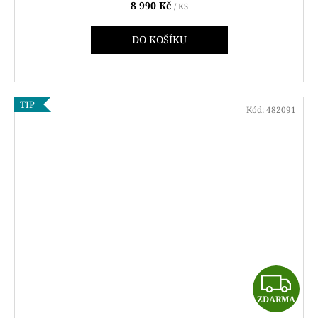
8 990 Kč
/ KS
DO KOŠÍKU
TIP
Kód:
482091
Z
ZDARMA
D