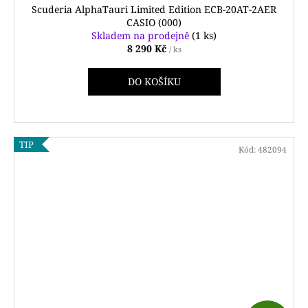
Scuderia AlphaTauri Limited Edition ECB-20AT-2AER
A
CASIO (000)
Skladem na prodejně
(1 ks)
R
8 290 Kč
/ ks
M
DO KOŠÍKU
A
TIP
Kód:
482094