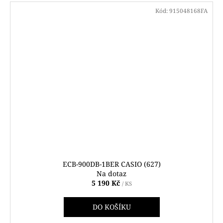
Kód:
915048168FA
ECB-900DB-1BER CASIO (627)
Na dotaz
5 190 Kč
/ KS
DO KOŠÍKU