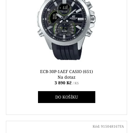
ECB-30P-1AEF CASIO (651)
Na dotaz
3 890 Kč
/ KS
DO KOŠÍKU
Kód:
915048167FA