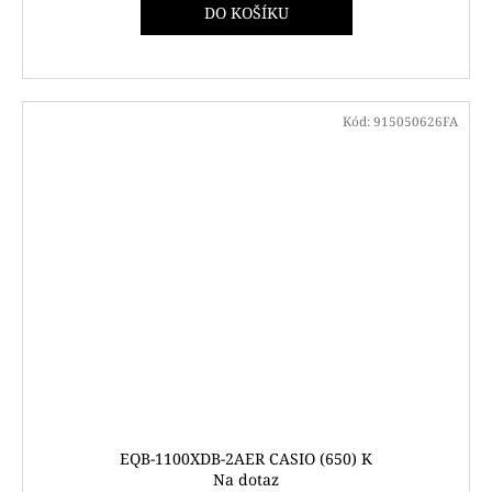
DO KOŠÍKU
Kód:
915050626FA
EQB-1100XDB-2AER CASIO (650) K
Na dotaz