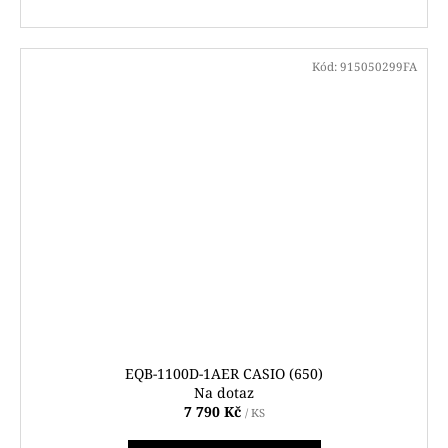
Kód:
915050299FA
EQB-1100D-1AER CASIO (650)
Na dotaz
7 790 Kč
/ KS