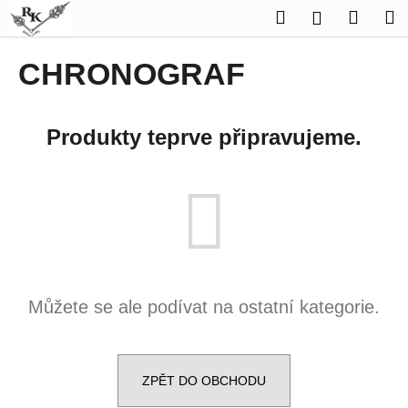
K
Přejít
Hledat
Náku
M
Přihlášen
na
o
obsah
Zpět
Zpět
košík
š
CHRONOGRAF
í
C
k
o
Produkty teprve připravujeme.
p
o
t
ř
e
b
u
Můžete se ale podívat na ostatní kategorie.
j
e
t
e
ZPĚT DO OBCHODU
n