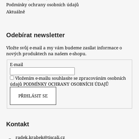
č
Podmínky ochrany osobních údajů
u
Aktuálně
j
e
m
Odebírat newsletter
e
Vložte svůj e-mail a my vám budeme zasílat informace o
HODINKY
nových produktech na našem e-shopu.
PRIM
W01C.13051.C.
E-mail
8
200
Vložením e-mailu souhlasíte se zpracováním osobních
Kč
údajů
PODMÍNKY OCHRANY OSOBNÍCH ÚDAJŮ
PŘIHLÁSIT SE
Kontakt
radek.krabek
@
tiscali.cz