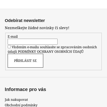
a
Z
j
á
í
Odebírat newsletter
p
t
Nezmeškejte žádné novinky či slevy!
a
?
t
E-mail
í
Vložením e-mailu souhlasíte se zpracováním osobních
údajů
PODMÍNKY OCHRANY OSOBNÍCH ÚDAJŮ
HLEDAT
PŘIHLÁSIT SE
D
o
p
Informace pro vás
o
r
Jak nakupovat
u
Obchodní podmínky