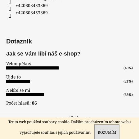
+420603453369
+420603453369
Dotazník
Jak se Vám líbí náš e-shop?
Velmi pěkný
(46%)
Ujde to
(21%)
Nelíbí se mi
(33%)
Počet hlasů:
86
Vytvořil Shoptet
Tento web používá soubory cookie. Dalším procházením tohoto webu
Copyright 2026
hodinar-zlatnik
. Všechna práva vyhrazena.
Sleva pro registrované zákazníky!!!
vyjadřujete souhlas s jejich používáním.
ROZUMÍM